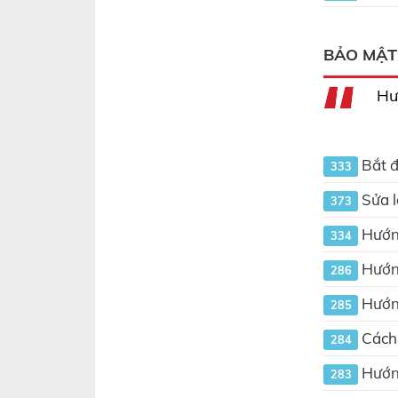
BẢO MẬT
Hư
Bắt đ
333
Sửa l
373
Hướng
334
Hướng
286
Hướng
285
Cách 
284
Hướng
283