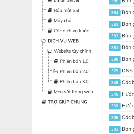
Email Server
Bản g
385
Bảo mật SSL
Bản g
384
Máy chủ
Bản g
383
Các dịch vụ khác
Bản g
382
DỊCH VỤ WEB
Bản g
381
Website tùy chỉnh
Bản g
380
Phiên bản 1.0
DNS F
Phiên bản 2.0
379
Phiên bản 3.0
Các b
349
Mẹo vặt trang web
Hướng
345
TRỢ GIÚP CHUNG
Hướng
339
Các b
305
Bản g
303