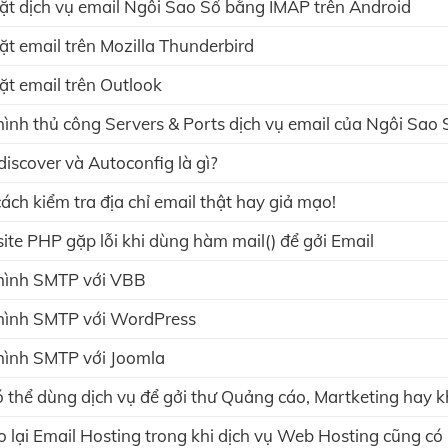
ặt dịch vụ email Ngôi Sao Số bằng IMAP trên Android
ặt email trên Mozilla Thunderbird
ặt email trên Outlook
ình thủ công Servers & Ports dịch vụ email của Ngôi Sao 
iscover và Autoconfig là gì?
ách kiểm tra địa chỉ email thật hay giả mạo!
te PHP gặp lỗi khi dùng hàm mail() để gởi Email
hình SMTP với VBB
ình SMTP với WordPress
ình SMTP với Joomla
ó thể dùng dịch vụ để gởi thư Quảng cáo, Martketing hay 
o lại Email Hosting trong khi dịch vụ Web Hosting cũng có