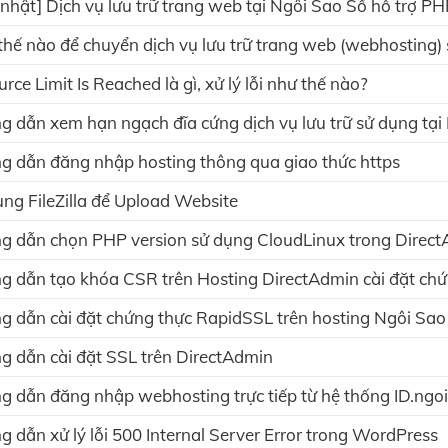
nhật] Dịch vụ lưu trữ trang web tại Ngôi Sao Số hỗ trợ PH
hế nào để chuyển dịch vụ lưu trữ trang web (webhosting)
rce Limit Is Reached là gì, xử lý lỗi như thế nào?
 dẫn xem hạn ngạch đĩa cứng dịch vụ lưu trữ sử dụng tại
 dẫn đăng nhập hosting thông qua giao thức https
ng FileZilla để Upload Website
 dẫn chọn PHP version sử dụng CloudLinux trong DirectA
 dẫn tạo khóa CSR trên Hosting DirectAdmin cài đặt chứ
 dẫn cài đặt chứng thực RapidSSL trên hosting Ngôi Sao
 dẫn cài đặt SSL trên DirectAdmin
 dẫn đăng nhập webhosting trực tiếp từ hệ thống ID.ngo
 dẫn xử lý lỗi 500 Internal Server Error trong WordPress