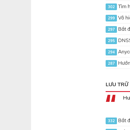
Tìm 
302
Vô hi
299
Bắt đ
297
DNSS
295
Anyca
294
Hướng
287
LƯU TRỮ
Hư
Bắt đ
332