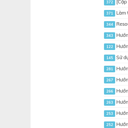
[Cập 
372
Làm t
371
Resou
344
Hướng
343
Hướng
122
Sử dụ
145
Hướng
281
Hướng
267
Hướng
266
Hướng
263
Hướng
253
Hướng
252