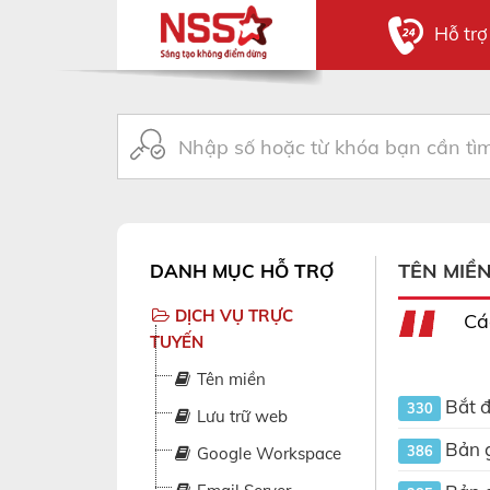
Hỗ tr
TÊN MIỀ
DANH MỤC HỖ TRỢ
DỊCH VỤ TRỰC
Cá
TUYẾN
Tên miền
Bắt đ
330
Lưu trữ web
Bản g
386
Google Workspace