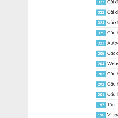
Cài đ
327
Cài đ
322
Cài đ
324
Cấu h
325
Autod
323
Các c
205
Websi
204
Cấu 
203
Cấu h
202
Cấu h
201
Tôi c
197
Vì sa
196