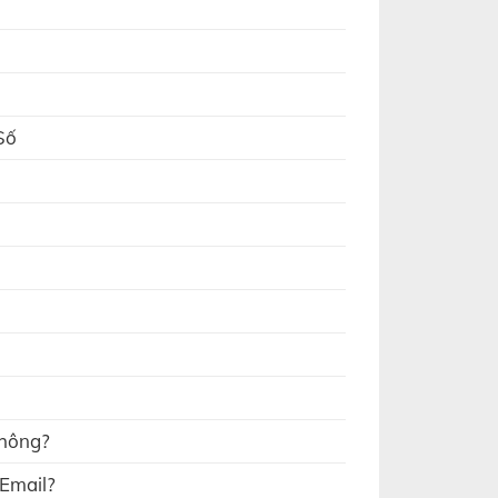
Số
không?
 Email?