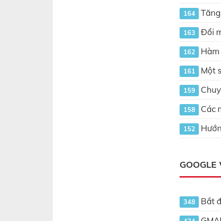
Tăng 
164
Đổi m
163
Hàm m
162
Một s
161
Chuyể
159
Các m
158
Hướng
152
GOOGLE
Bắt đ
348
GMAIL