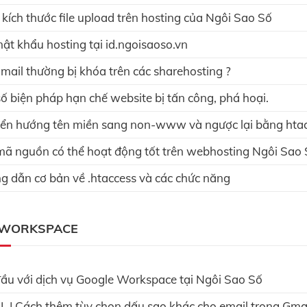
kích thước file upload trên hosting của Ngôi Sao Số
ật khẩu hosting tại id.ngoisaoso.vn
ail thường bị khóa trên các sharehosting ?
ố biện pháp hạn chế website bị tấn công, phá hoại.
n hướng tên miền sang non-www và ngược lại bằng hta
ã nguồn có thể hoạt động tốt trên webhosting Ngôi Sao
 dẫn cơ bản về .htaccess và các chức năng
 WORKSPACE
ầu với dịch vụ Google Workspace tại Ngôi Sao Số
 | Cách thêm tùy chọn dấu sao khác cho email trong Gma