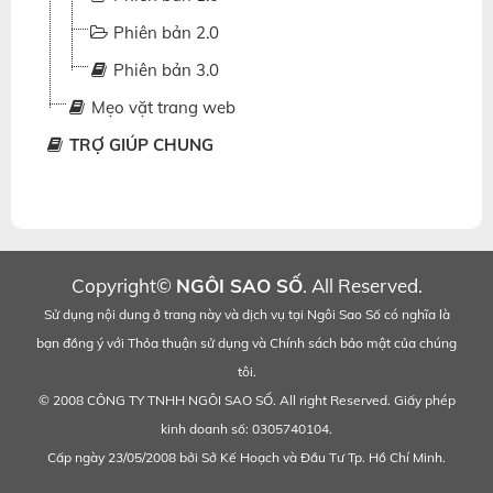
Phiên bản 2.0
Phiên bản 3.0
Mẹo vặt trang web
TRỢ GIÚP CHUNG
Copyright©
NGÔI SAO SỐ
. All Reserved.
Sử dụng nội dung ở trang này và dịch vụ tại Ngôi Sao Số có nghĩa là
bạn đồng ý với
Thỏa thuận sử dụng
và
Chính sách bảo mật
của chúng
tôi.
© 2008 CÔNG TY TNHH NGÔI SAO SỐ. All right Reserved. Giấy phép
kinh doanh số: 0305740104.
Cấp ngày 23/05/2008 bởi Sở Kế Hoạch và Đầu Tư Tp. Hồ Chí Minh.