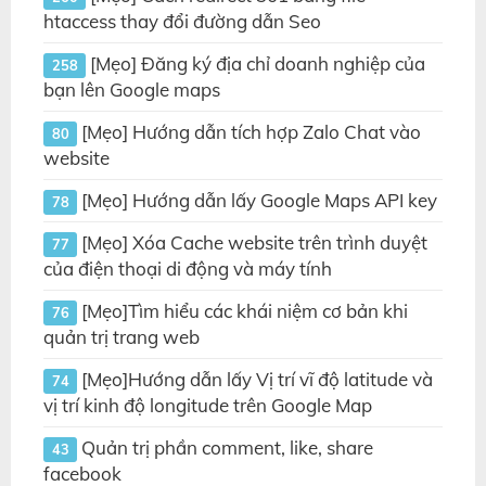
htaccess thay đổi đường dẫn Seo
[Mẹo] Đăng ký địa chỉ doanh nghiệp của
258
bạn lên Google maps
[Mẹo] Hướng dẫn tích hợp Zalo Chat vào
80
website
[Mẹo] Hướng dẫn lấy Google Maps API key
78
[Mẹo] Xóa Cache website trên trình duyệt
77
của điện thoại di động và máy tính
[Mẹo]Tìm hiểu các khái niệm cơ bản khi
76
quản trị trang web
[Mẹo]Hướng dẫn lấy Vị trí vĩ độ latitude và
74
vị trí kinh độ longitude trên Google Map
Quản trị phần comment, like, share
43
facebook