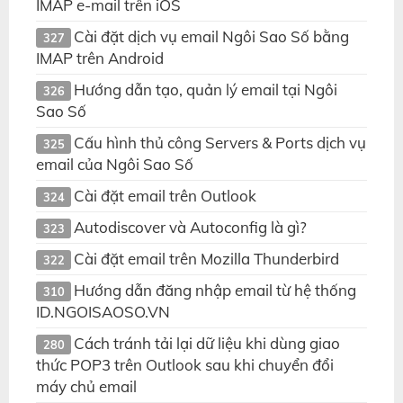
IMAP e-mail trên iOS
Cài đặt dịch vụ email Ngôi Sao Số bằng
327
IMAP trên Android
Hướng dẫn tạo, quản lý email tại Ngôi
326
Sao Số
Cấu hình thủ công Servers & Ports dịch vụ
325
email của Ngôi Sao Số
Cài đặt email trên Outlook
324
Autodiscover và Autoconfig là gì?
323
Cài đặt email trên Mozilla Thunderbird
322
Hướng dẫn đăng nhập email từ hệ thống
310
ID.NGOISAOSO.VN
Cách tránh tải lại dữ liệu khi dùng giao
280
thức POP3 trên Outlook sau khi chuyển đổi
máy chủ email