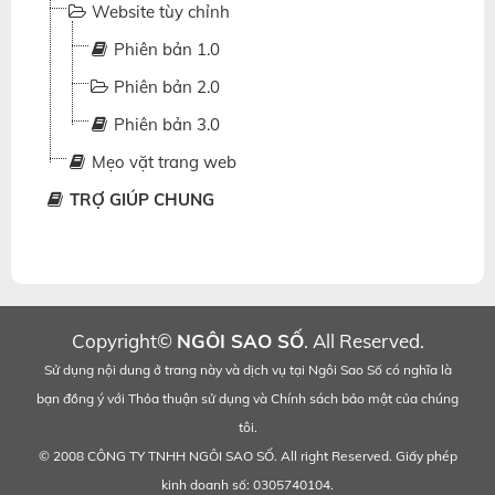
Website tùy chỉnh
Phiên bản 1.0
Phiên bản 2.0
Phiên bản 3.0
Mẹo vặt trang web
TRỢ GIÚP CHUNG
Copyright©
NGÔI SAO SỐ
. All Reserved.
Sử dụng nội dung ở trang này và dịch vụ tại Ngôi Sao Số có nghĩa là
bạn đồng ý với
Thỏa thuận sử dụng
và
Chính sách bảo mật
của chúng
tôi.
© 2008 CÔNG TY TNHH NGÔI SAO SỐ. All right Reserved. Giấy phép
kinh doanh số: 0305740104.