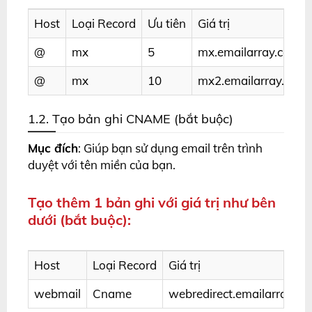
Host
Loại Record
Ưu tiên
Giá trị
@
mx
5
mx.emailarray.com
@
mx
10
mx2.emailarray.com
1.2. Tạo bản ghi CNAME (bắt buộc)
Mục đích
: Giúp bạn sử dụng email trên trình
duyệt với tên miền của bạn.
Tạo thêm 1 bản ghi với giá trị như bên
dưới (bắt buộc):
Host
Loại Record
Giá trị
webmail
Cname
webredirect.emailarray.c