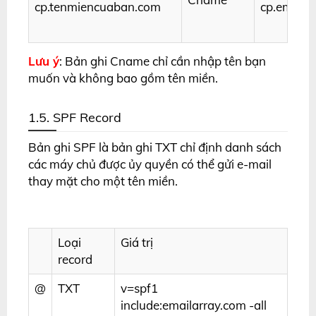
cp.tenmiencuaban.com
cp.emaila
Lưu ý
: Bản ghi Cname chỉ cần nhập tên bạn
muốn và không bao gồm tên miền.
1.5. SPF Record
Bản ghi SPF là bản ghi TXT chỉ định danh sách
các máy chủ được ủy quyền có thể gửi e-mail
thay mặt cho một tên miền.
Loại
Giá trị
record
@
TXT
v=spf1
include:emailarray.com -all