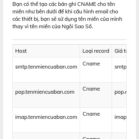
Bạn có thể tạo các bản ghi CNAME cho tên
miền như bên dưới để khi cấu hình email cho
các thiết bị, bạn sẽ sử dụng tên miền của mình
thay vì tên miền của Ngôi Sao Số.
Host
Loại record
Giá trị
Cname
smtp.tenmiencuaban.com
smtp.emai
Cname
pop.tenmiencuaban.com
pop.email
Cname
imap.tenmiencuaban.com
imap.emai
Cname