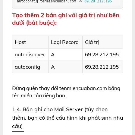
autoconfig.tenmiencuaban.com
 ->
69.28
.212
.195
Tạo thêm 2 bản ghi với giá trị như bên
dưới (bắt buộc):
Host
Loại Record
Giá trị
autodiscover
A
69.28.212.195
autoconfig
A
69.28.212.195
Đừng quên thay đổi tenmiencuaban.com bằng
tên miền của riêng bạn.
1.4. Bản ghi cho Mail Server (tùy chọn
thêm, bạn có thể cấu hình khi phát sinh nhu
cầu)