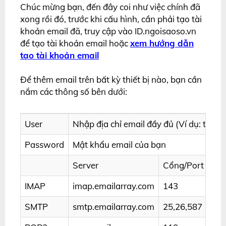
Chúc mừng bạn, đến đây coi như việc chính đã
xong rồi đó, trước khi cấu hình, cần phải tạo tài
khoản email đã, truy cập vào ID.ngoisaoso.vn
để tạo tài khoản email hoặc
xem hướng dẫn
tạo tài khoản email
Để thêm email trên bất kỳ thiết bị nào, bạn cần
nắm các thông số bên dưới:
User
Nhập địa chỉ email đầy đủ (Ví dụ: tru
Password
Mật khẩu email của bạn
Server
Cổng/Port (khôn
IMAP
imap.emailarray.com
143
SMTP
smtp.emailarray.com
25,26,587