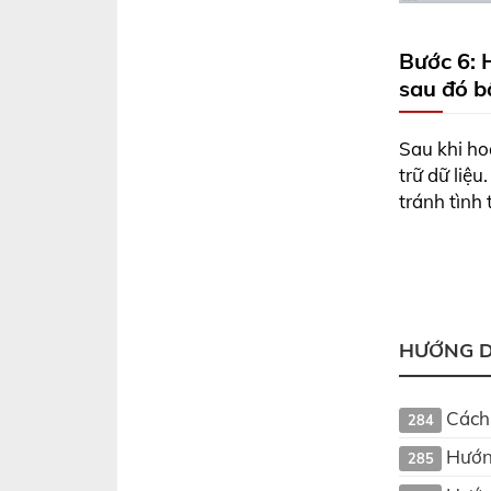
Bước 6: 
sau đó b
Sau khi ho
trữ dữ liệ
tránh tình 
HƯỚNG D
Cách
284
Hướn
285