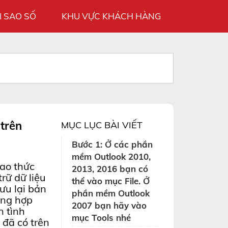
I SAO SỐ
KHU VỰC KHÁCH HÀNG
 trên
MỤC LỤC BÀI VIẾT
Bước 1: Ở các phần
mềm Outlook 2010,
ao thức
2013, 2016 bạn có
rữ dữ liệu
thể vào mục File. Ở
ưu lại bản
phần mềm Outlook
ờng hợp
2007 bạn hãy vào
n tình
mục Tools nhé
 đã có trên