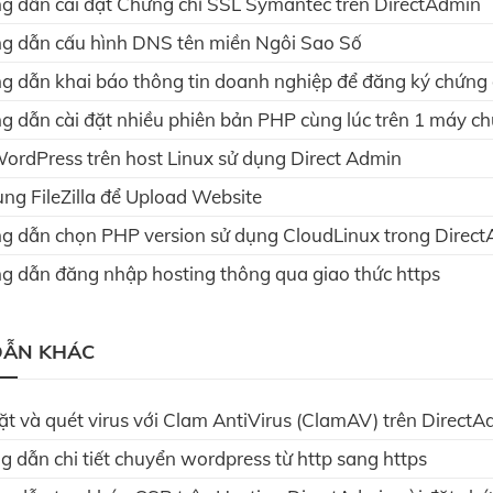
g dẫn cài đặt Chứng chỉ SSL Symantec trên DirectAdmin
g dẫn cấu hình DNS tên miền Ngôi Sao Số
g dẫn khai báo thông tin doanh nghiệp để đăng ký chứng 
g dẫn cài đặt nhiều phiên bản PHP cùng lúc trên 1 máy c
ordPress trên host Linux sử dụng Direct Admin
ng FileZilla để Upload Website
g dẫn chọn PHP version sử dụng CloudLinux trong Direct
g dẫn đăng nhập hosting thông qua giao thức https
DẪN KHÁC
ặt và quét virus với Clam AntiVirus (ClamAV) trên Direc
 dẫn chi tiết chuyển wordpress từ http sang https