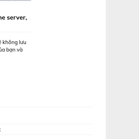
he server,
sẽ không lưu
của bạn và
k