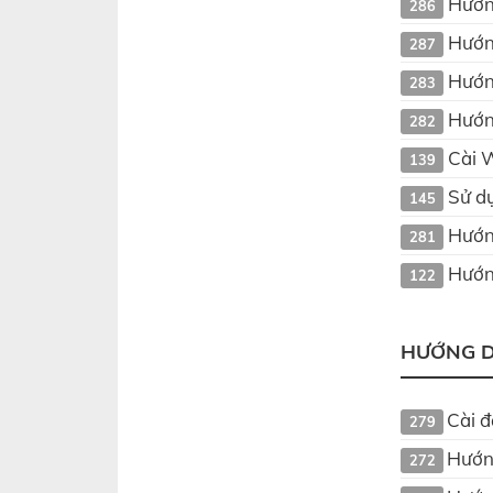
Hướn
286
Hướn
287
Hướn
283
Hướn
282
Cài W
139
Sử dụ
145
Hướn
281
Hướn
122
HƯỚNG 
Cài đ
279
Hướng
272