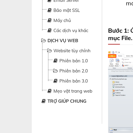
Email Server
má
Bảo mật SSL
Máy chủ
Bước 1: 
Các dịch vụ khác
mục
File
DỊCH VỤ WEB
Website tùy chỉnh
Phiên bản 1.0
Phiên bản 2.0
Phiên bản 3.0
Mẹo vặt trang web
TRỢ GIÚP CHUNG