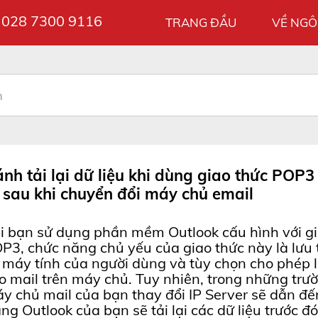
028 7300 9116
ợ
TRANG ĐẦU
VỀ NGÔ
nh tải lại dữ liệu khi dùng giao thức POP3
 sau khi chuyển đổi máy chủ email
i bạn sử dụng phần mềm Outlook cấu hình với gi
P3, chức năng chủ yếu của giao thức này là lưu t
 máy tính của người dùng và tùy chọn cho phép l
o mail trên máy chủ. Tuy nhiên, trong những trư
y chủ mail của bạn thay đổi IP Server sẽ dẫn đế
ạng Outlook của bạn sẽ tải lại các dữ liệu trước đó