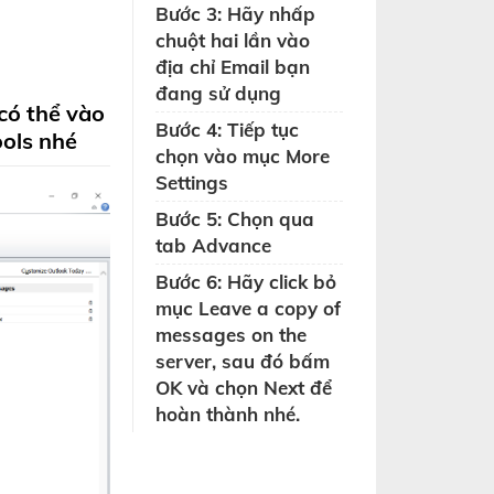
Bước 3: Hãy nhấp
chuột hai lần vào
địa chỉ Email bạn
đang sử dụng
có thể vào
Bước 4: Tiếp tục
ools
nhé
chọn vào mục More
Settings
Bước 5: Chọn qua
tab Advance
Bước 6: Hãy click bỏ
mục Leave a copy of
messages on the
server, sau đó bấm
OK và chọn Next để
hoàn thành nhé.