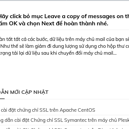
Hãy click bỏ mục Leave a copy of messages on t
ấm OK và chọn Next để hoàn thành nhé.
àn tất tất cả các bước, dữ liệu trên máy chủ mail của bạn 
u. Như thế sẽ làm giảm đi dung lượng sử dụng cho hộp thư 
trạng tải lại dữ liệu sau khi chuyển đổi máy chủ mail…
ẪN MỚI CẬP NHẬT
 cài đặt chứng chỉ SSL trên Apache CentOS
g dẫn cài đặt Chứng chỉ SSL Symantec trên máy chủ Ples