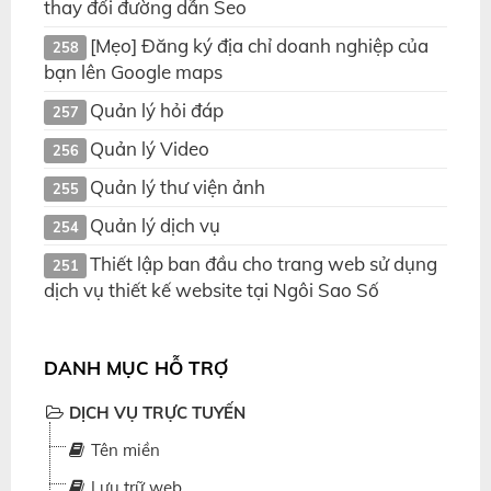
thay đổi đường dẫn Seo
[Mẹo] Đăng ký địa chỉ doanh nghiệp của
258
bạn lên Google maps
Quản lý hỏi đáp
257
Quản lý Video
256
Quản lý thư viện ảnh
255
Quản lý dịch vụ
254
Thiết lập ban đầu cho trang web sử dụng
251
dịch vụ thiết kế website tại Ngôi Sao Số
DANH MỤC HỖ TRỢ
DỊCH VỤ TRỰC TUYẾN
Tên miền
Lưu trữ web