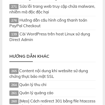
Sửa lỗi trang web truy cập chứa malware,
271
nhiễm mã độc độc hại
Hướng dẫn cấu hình cổng thanh toán
276
PayPal Checkout
Cài WordPress trên host Linux sử dụng
139
Direct Admin
HƯỚNG DẪN KHÁC
Content nội dung khi website sử dụng
265
chứng thực bảo mật SSL
Quản lý thu chi
264
Quản lý quảng cáo
261
[Mẹo] Cách redirect 301 bằng file htaccess
260