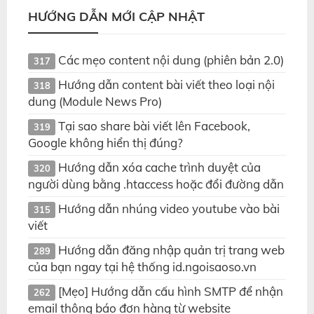
HƯỚNG DẪN MỚI CẬP NHẬT
Các mẹo content nội dung (phiên bản 2.0)
317
Hướng dẫn content bài viết theo loại nội
318
dung (Module News Pro)
Tại sao share bài viết lên Facebook,
319
Google không hiển thị đúng?
Hướng dẫn xóa cache trình duyệt của
320
người dùng bằng .htaccess hoặc đổi đường dẫn
Hướng dẫn nhúng video youtube vào bài
315
viết
Hướng dẫn đăng nhập quản trị trang web
289
của bạn ngay tại hệ thống id.ngoisaoso.vn
[Mẹo] Hướng dẫn cấu hình SMTP để nhận
262
email thông báo đơn hàng từ website