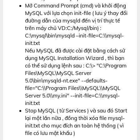
Mở Command Prompt (cmd) và khởi động
MySQL với lựa chọn init-file ( lưu ý thay đổi
đường dẫn của mysqld đến vị trí thực tế
trên máy chủ VD:C:/Mysql/bin) :
C:\mysql\bin\mysqld –init-file=C:\\mysql-
init.txt
Nếu MySQL đã được cài đặt bằng cách sử
dụng MySQL Installation Wizard , thì bạn
có thể sử dụng lệnh sau : C:\> "C:\Program
Files\MySQL\MySQL Server
5.0\bin\mysqld-nt.exe" --defaults-
file="C:\\Program Files\\MySQL\\MySQL
Server 5.0\\my.ini" --init-file=C:\\mysql-
init.txt
Stop MySQL ( từ Services ) và sau đó Start
lại một lần nữa , đồng thời xóa file mysql-
init.txt cho mục đích an toàn hệ thống ( vì
file có lưu mật khẩu )