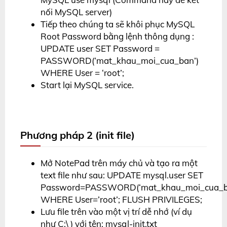
nối MySQL server)
Tiếp theo chúng ta sẽ khôi phục MySQL
Root Password bằng lệnh thông dụng :
UPDATE user SET Password =
PASSWORD(‘mat_khau_moi_cua_ban’)
WHERE User = ‘root’;
Start lại MySQL service.
Phương pháp 2 (init file)
Mở NotePad trên máy chủ và tạo ra một
text file như sau: UPDATE mysql.user SET
Password=PASSWORD(‘mat_khau_moi_cua_b
WHERE User=’root’; FLUSH PRIVILEGES;
Lưu file trên vào một vị trí dễ nhớ (ví dụ
như C:\ ) với tên: mysql-init.txt