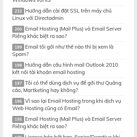
Hướng dẫn cài đặt SSL trên máy chủ
232
Linux với Directadmin
Email Hosting (Mail Plus) và Email Server
200
Riêng khác biệt ra sao?
Email tôi gởi như thế nào thì bị xem là
199
Spam?
Hướng dẫn cấu hình mail Outlook 2010
198
kết nối tài khoản email hosting
Tôi có thể dùng dịch vụ để gởi thư Quảng
197
cáo, Martketing hay không?
Vì sao lại Email Hosting trong khi dịch vụ
196
Web Hosting cũng có Email?
Email Hosting (Mail Plus) và Email Server
195
Riêng khác biệt ra sao?
License báo hết hạn, Expire/Deactive khi