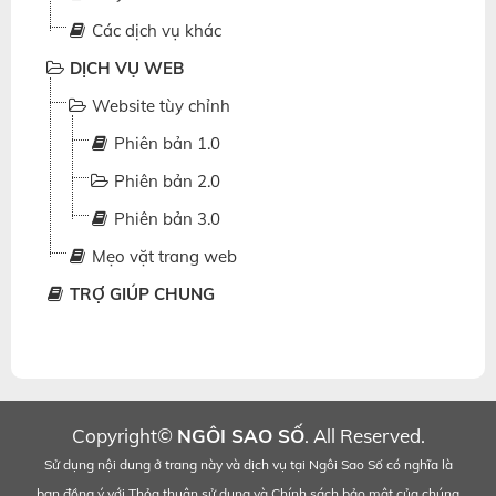
Các dịch vụ khác
DỊCH VỤ WEB
Website tùy chỉnh
Phiên bản 1.0
Phiên bản 2.0
Phiên bản 3.0
Mẹo vặt trang web
TRỢ GIÚP CHUNG
Copyright©
NGÔI SAO SỐ
. All Reserved.
Sử dụng nội dung ở trang này và dịch vụ tại Ngôi Sao Số có nghĩa là
bạn đồng ý với
Thỏa thuận sử dụng
và
Chính sách bảo mật
của chúng