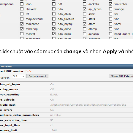
click chuột vào các mục cần
change
và nhấn
Apply
và nh