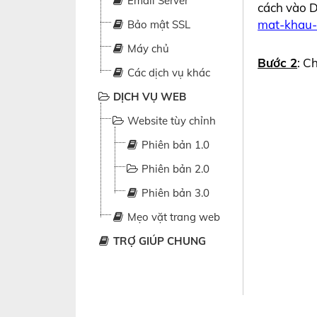
Email Server
cách vào D
mat-khau-
Bảo mật SSL
Máy chủ
Bước 2
: C
Các dịch vụ khác
DỊCH VỤ WEB
Website tùy chỉnh
Phiên bản 1.0
Phiên bản 2.0
Phiên bản 3.0
Mẹo vặt trang web
TRỢ GIÚP CHUNG