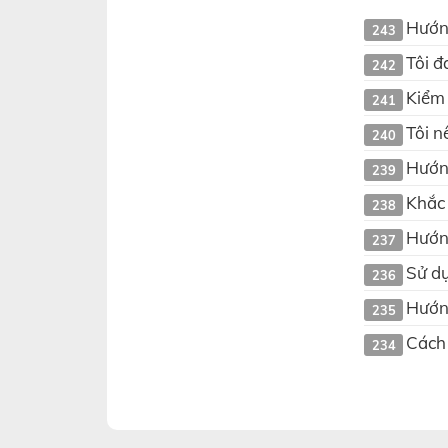
Hướng
243
Tôi đ
242
Kiểm 
241
Tôi n
240
Hướn
239
Khắc 
238
Hướng
237
Sử dụ
236
Hướng
235
Cách 
234