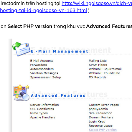
irectadmin trên hosting tại
http://wiki.ngoisaoso.vn/dich-
hosting-tai-id-ngoisaoso-vn-163.html
)
họn
Select PHP version
trong khu vực
Advanced Feature