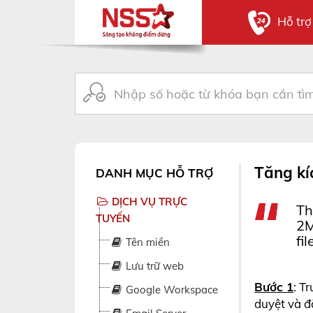
Hỗ tr
Tăng kí
DANH MỤC HỖ TRỢ
DỊCH VỤ TRỰC
Th
TUYẾN
2M
fi
Tên miền
Lưu trữ web
Bước 1
: T
Google Workspace
duyệt và đ