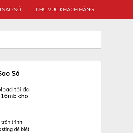
I SAO SỐ
KHU VỰC KHÁCH HÀNG
 Sao Số
load tối đa
a 16mb cho
trên trình
sting để biết