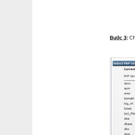
Bước 3
:
C