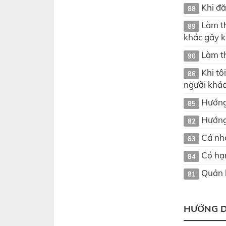
Khi đă
88
Làm th
89
khác gây 
Làm th
90
Khi tô
86
người khá
Hướng
85
Hướng
82
Cá nh
83
Có hạn
84
Quản l
81
HƯỚNG 