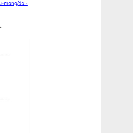
vu-mang/doi-
s
.