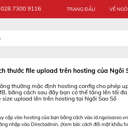
028 7300 9116
ợ
TRANG ĐẦU
VỀ NGÔ
ch thước file upload trên hosting của Ngôi
ông thường mặc định hosting config cho phép up
B, bằng cách sau đây bạn có thể tăng lên tối đ
le size upload lên trên hosting tại Ngôi Sao Số
ruy cập vào hosting của bạn bằng cách vào id.ngoisaoso.vn 
ăng nhập vào Directadmin. (Xem bài: cách đổi mật khẩu ho